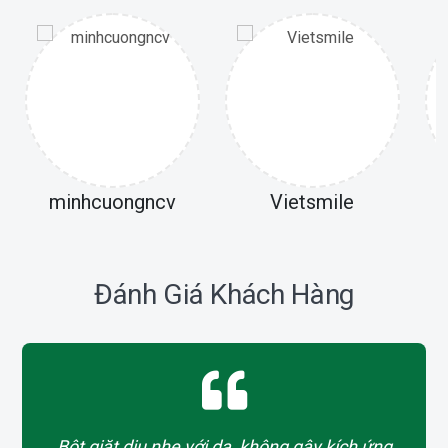
minhcuongncv
Vietsmile
Đánh Giá Khách Hàng
Bột giặt dịu nhẹ với da, không gây kích ứng